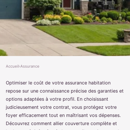
Accueil
›
Assurance
ASSURANCE
Comment optimiser le coût de
Optimiser le coût de votre assurance habitation
repose sur une connaissance précise des garanties et
votre assurance habitation ?
options adaptées à votre profil. En choisissant
judicieusement votre contrat, vous protégez votre
Rayan
•
16 août 2025
•
5 min de lecture
foyer efficacement tout en maîtrisant vos dépenses.
Découvrez comment allier couverture complète et