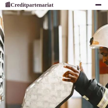
Creditpartenariat
📰