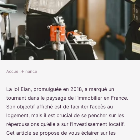
Accueil
›
Finance
FINANCE
Quelles sont les conséquences de
La loi Elan, promulguée en 2018, a marqué un
tournant dans le paysage de l’immobilier en France.
la loi Elan sur l'investissement
Son objectif affiché est de faciliter l’accès au
locatif ?
logement, mais il est crucial de se pencher sur les
répercussions qu’elle a sur l’investissement locatif.
Rayan
•
20 décembre 2024
•
9 min de lecture
Cet article se propose de vous éclairer sur les