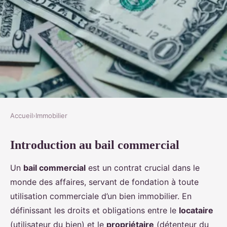
Accueil
›
Immobilier
IMMOBILIER
Introduction au bail commercial
Comment rédiger un bail
commercial efficace ?
Un
bail commercial
est un contrat crucial dans le
monde des affaires, servant de fondation à toute
Rayan
•
20 décembre 2024
•
7 min de lecture
utilisation commerciale d’un bien immobilier. En
définissant les droits et obligations entre le
locataire
(utilisateur du bien) et le
propriétaire
(détenteur du