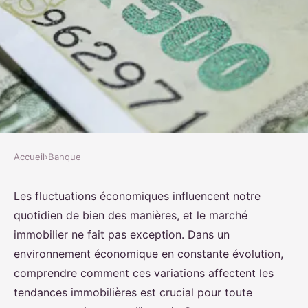
Accueil
›
Banque
BANQUE
Comment les fluctuations
Les fluctuations économiques influencent notre
quotidien de bien des manières, et le marché
économiques impactent-elles le
immobilier ne fait pas exception. Dans un
marché immobilier et vos choix
environnement économique en constante évolution,
d'investissement ?
comprendre comment ces variations affectent les
tendances immobilières est crucial pour toute
Rayan
•
20 décembre 2024
•
5 min de lecture