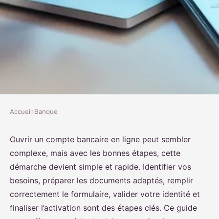
Accueil
›
Banque
BANQUE
Top 5 étapes simples pour ouvrir
Ouvrir un compte bancaire en ligne peut sembler
complexe, mais avec les bonnes étapes, cette
un compte bancaire en ligne
démarche devient simple et rapide. Identifier vos
besoins, préparer les documents adaptés, remplir
Rayan
•
21 octobre 2025
•
7 min de lecture
correctement le formulaire, valider votre identité et
finaliser l’activation sont des étapes clés. Ce guide