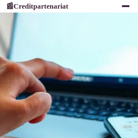
Creditpartenariat
📰